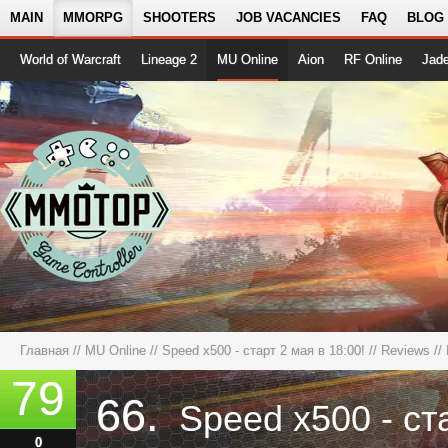
MAIN
MMORPG
SHOOTERS
JOB VACANCIES
FAQ
BLOG
World of Warcraft
Lineage 2
MU Online
Aion
RF Online
Jad
Главная
//
MU Online
//
Speed x500 - старт 2 мая в 18:00!
//
Reviews
//
79
66.
0