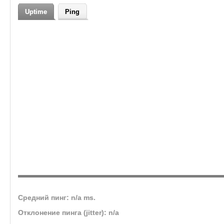
Uptime
Ping
Средний пинг: n/a ms.
Отклонение пинга (jitter): n/a