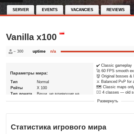
SERVER
EVENTS
VACANCIES
REVIEWS
Vanilla x100
~ 300
uptime
n/a
✔️ Classic gameplay
🚀 60 FPS smooth ex
Параметры мира:
👹 Original bosses & 
⚔️ Balanced PvP for a
Тип
Normal
🗺️ Classic maps onl
Рейты
X 100
🧙‍♂️ 4 classes — old 
Тип доната
Вещи, не влияющие на
экономику
Развернуть
Статус
Закрытый Бета тест
В рейтинге с
01-05-2026, 15:31
Перенос
Нет
кланов
Статистика игрового мира