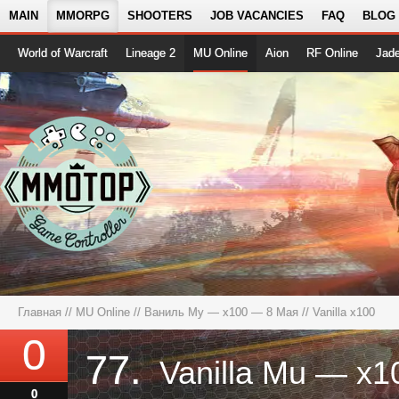
MAIN
MMORPG
SHOOTERS
JOB VACANCIES
FAQ
BLOG
World of Warcraft
Lineage 2
MU Online
Aion
RF Online
Jad
Главная
//
MU Online
//
Ваниль Му — x100 — 8 Мая
// Vanilla x100
0
77.
0