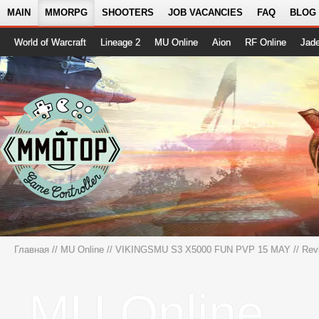
MAIN
MMORPG
SHOOTERS
JOB VACANCIES
FAQ
BLOG
World of Warcraft
Lineage 2
MU Online
Aion
RF Online
Jad
Главная
//
MU Online
//
VIKINGSMU S3 X5000 FUN PVP 15 MAY
// Rev
MU Online