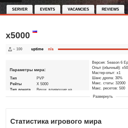
SERVER
EVENTS
VACANCIES
REVIEWS
x5000
~ 100
uptime
n/a
Версия: Season 6 Ep
Опыт (обычный): x5
Параметры мира:
Мастер-опыт: x1
Шанс дропа: 30%
Тип
PVP
Макс. статы: 32000
Рейты
X 5000
Макс. ресетов: 500
Тип доната
Вещи, влияющие на
Макс. гранд-ресетов
экономику
Развернуть
VIP бонусы: 9999% 
Статус
Открытый
В рейтинге с
01-05-2026, 01:28
Перенос
Нет
кланов
Статистика игрового мира
Теги
x5000