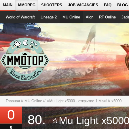
MAIN
MMORPG
SHOOTERS
JOB VACANCIES
FAQ
BLOG
World of Warcraft
Lineage 2
MU Online
Aion
RF Online
Jad
Главная
//
MU Online
//
⭐Mu Light x5000 - открытие 1 Мая!
// x5000
0
80.
0