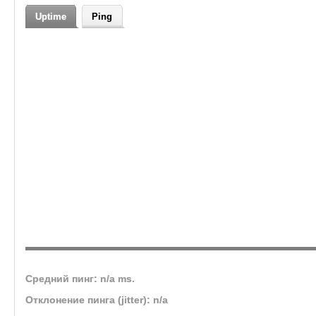
Uptime
Ping
Средний пинг: n/a ms.
Отклонение пинга (jitter): n/a