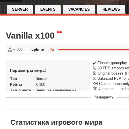
SERVER
EVENTS
VACANCIES
REVIEWS
Vanilla x100
~ 300
uptime
n/a
✔️ Classic gameplay
🚀 60 FPS smooth ex
Параметры мира:
👹 Original bosses & 
⚔️ Balanced PvP for a
Тип
Normal
🗺️ Classic maps onl
Рейты
X 100
🧙‍♂️ 4 classes — old 
Тип доната
Вещи, не влияющие на
экономику
Развернуть
Статус
Закрытый Бета тест
В рейтинге с
01-05-2026, 15:31
Перенос
Нет
кланов
Статистика игрового мира