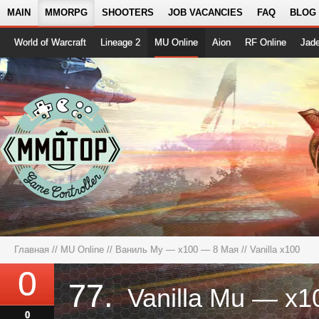
MAIN
MMORPG
SHOOTERS
JOB VACANCIES
FAQ
BLOG
World of Warcraft
Lineage 2
MU Online
Aion
RF Online
Jad
Главная
//
MU Online
//
Ваниль Му — x100 — 8 Мая
// Vanilla x100
0
77.
0