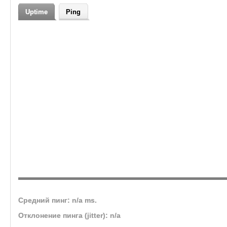
Uptime
Ping
Средний пинг: n/a ms.
Отклонение пинга (jitter): n/a