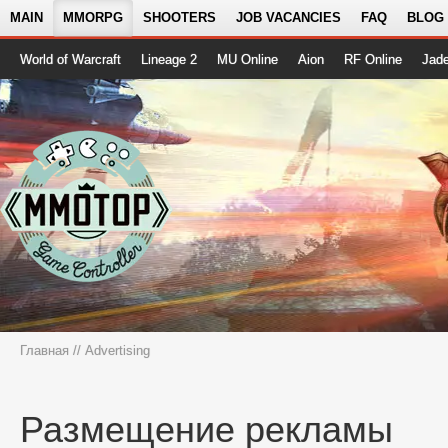
MAIN
MMORPG
SHOOTERS
JOB VACANCIES
FAQ
BLOG
World of Warcraft
Lineage 2
MU Online
Aion
RF Online
Jad
Главная
// Advertising
Размещение рекламы