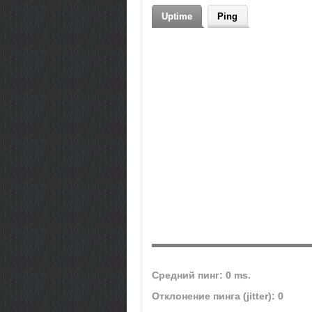
Теги
pvp, new, donate, x1000, x10
Uptime
Ping
UniverseMU, Universe Pro...,
Universe-Mu, x15, no donate,
100 mu, Universe, open, PV
1.4.6
Средний пинг: 0 ms.
Отклонение пинга (jitter): 0