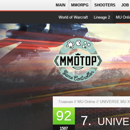
MAIN
MMORPG
SHOOTERS
JOB
World of Warcraft
Lineage 2
MU Onli
Главная
//
MU Online
//
UNIVERSE MU X1
92
7.
1507