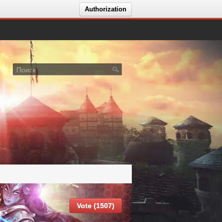
Authorization
TAGE 3 - JULY 25! x15
Vote (1507)