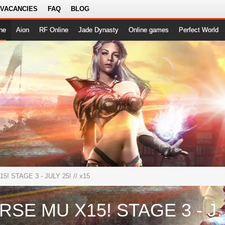
 VACANCIES
FAQ
BLOG
ne
Aion
RF Online
Jade Dynasty
Online games
Perfect World
5! STAGE 3 - JULY 25!
// x15
UNIVERSE MU X15! S