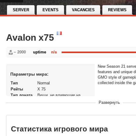
SERVER
EVENTS
VACANCIES
REVIEWS
Avalon x75
~ 2000
uptime
n/a
New Season 21 server 
features and unique d
Параметры мира:
GMO style of gamepla
collected inside the 
Тип
Normal
Рейты
X 75
Тип доната
Вещи, не влияющие на
экономику
Развернуть
Статус
Открытый
В рейтинге с
13-10-2025, 22:45
Перенос
Нет
кланов
Статистика игрового мира
Теги
mu mu online...