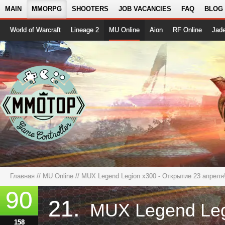
MAIN
MMORPG
SHOOTERS
JOB VACANCIES
FAQ
BLOG
World of Warcraft
Lineage 2
MU Online
Aion
RF Online
Jad
Главная
//
MU Online
//
MUX Legend Legion x300 - Открытие 23 апреля
90
21.
158