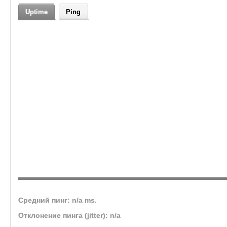
Uptime
Ping
Средний пинг: n/a ms.
Отклонение пинга (jitter): n/a