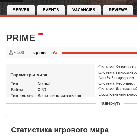
SERVER
EVENTS
VACANCIES
REVIEWS
PRIME
~ 500
uptime
n/a
Система бонусного 
Система выносливо
Параметры мира:
NonPvP подсервер
Система Reconnect
Тип
Normal
Система Достижени
Рейты
X 30
Эксклюзивный класс
Тип доната
Вещи, не влияющие на
Эксклюзивный класс
экономику
Развернуть
Эксклюзивный Event 
Статус
Открытый
Эксклюзивный PvP Ev
В рейтинге с
09-12-2025, 13:21
Система MURUZ MA
Перенос
Нет
Система offline про
кланов
Система offline тор
Статистика игрового мира