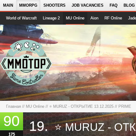
MAIN
MMORPG
SHOOTERS
JOB VACANCIES
FAQ
BLOG
World of Warcraft
Lineage 2
MU Online
Aion
RF Online
Jad
Главная
//
MU Online
//
⭐ MURUZ - ОТКРЫТИЕ 13.12.2025
// PRIME
90
19.
175