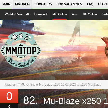
MAIN
MMORPG
SHOOTERS
JOB VACANCIES
FAQ
BLOG
World of Warcraft
Lineage 2
MU Online
Aion
RF Online
Jad
Главная
//
MU Online
//
Mu-Blaze x250 10.07.2026
// x250 Mu-Blaze
0
82.
0