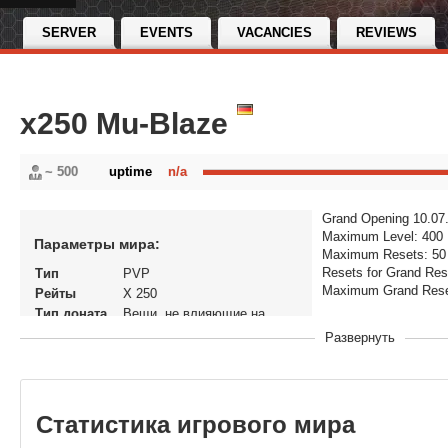
SERVER
EVENTS
VACANCIES
REVIEWS
x250 Mu-Blaze
~ 500
uptime
n/a
Grand Opening 10.07
Maximum Level: 400
Параметры мира:
Maximum Resets: 50
Resets for Grand Res
Тип
PVP
Maximum Grand Rese
Рейты
X 250
Тип доната
Вещи, не влияющие на
экономику
Развернуть
Статус
Открытый
В рейтинге с
18-03-2026, 22:03
Перенос
Да
кланов
Статистика игрового мира
Теги
mu mu0.97 se...