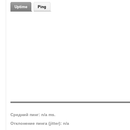
Uptime
Ping
Средний пинг: n/a ms.
Отклонение пинга (jitter): n/a