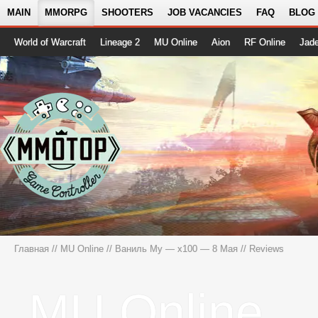
MAIN
MMORPG
SHOOTERS
JOB VACANCIES
FAQ
BLOG
World of Warcraft
Lineage 2
MU Online
Aion
RF Online
Jad
Главная
//
MU Online
//
Ваниль Му — x100 — 8 Мая
// Reviews
MU Online