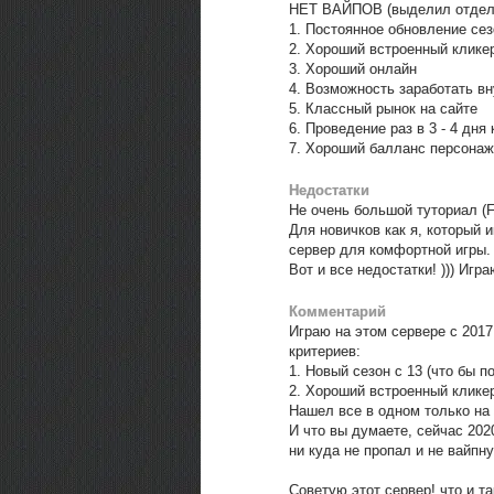
НЕТ ВАЙПОВ (выделил отдел
1. Постоянное обновление сез
2. Хороший встроенный клике
3. Хороший онлайн
4. Возможность заработать в
5. Классный рынок на сайте
6. Проведение раз в 3 - 4 дн
7. Хороший балланс персонаж
Недостатки
Не очень большой туториал (
Для новичков как я, который 
сервер для комфортной игры. 
Вот и все недостатки! ))) Игр
Комментарий
Играю на этом сервере с 2017 
критериев:
1. Новый сезон с 13 (что бы п
2. Хороший встроенный клике
Нашел все в одном только на 
И что вы думаете, сейчас 202
ни куда не пропал и не вайпну
Советую этот сервер! что и т