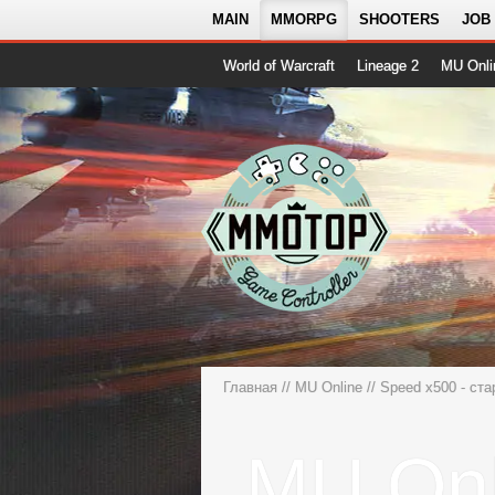
MAIN
MMORPG
SHOOTERS
JOB
World of Warcraft
Lineage 2
MU Onli
Главная
//
MU Online
//
Speed x500 - ста
MU Onl