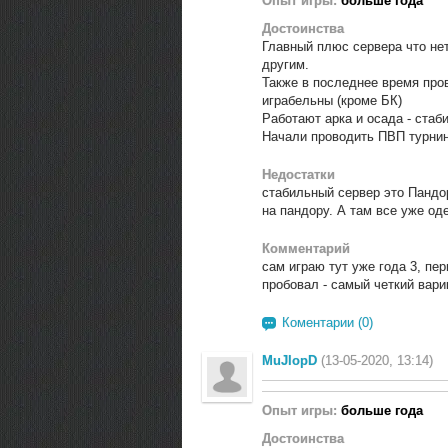
Опыт игры:
больше года
Достоинства
Главный плюс сервера что нет
другим.
Также в последнее время пров
играбельны (кроме БК)
Работают арка и осада - стаб
Начали проводить ПВП турни
Недостатки
стабильный сервер это Пандо
на пандору. А там все уже од
Комментарий
сам играю тут уже года 3, пе
пробовал - самый четкий вари
Коментарии (0)
MuJlopD
(13-05-2020, 13:14)
Опыт игры:
больше года
Достоинства