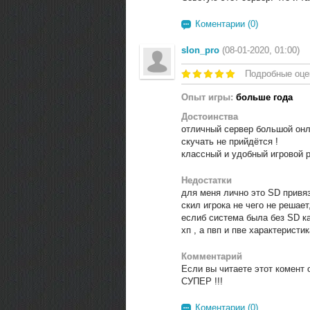
Коментарии (0)
slon_pro
(08-01-2020, 01:00)
Подробные оце
Опыт игры:
больше года
Достоинства
отличный сервер большой онл
скучать не прийдётся !
классный и удобный игровой р
Недостатки
для меня лично это SD привязк
скил игрока не чего не решает
еслиб система была без SD ка
хп , а пвп и пве характеристик
Комментарий
Если вы читаете этот комент 
СУПЕР !!!
Коментарии (0)