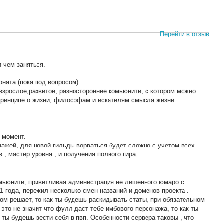
Перейти в отзыв
 чем заняться.
ната (пока под вопросом)
взрослое,развитое, разностороннее комьюнити, с котором можно
в принципе о жизни, философам и искателям смысла жизни
 момент.
ажей, для новой гильды ворваться будет сложно с учетом всех
 , мастер уровня , и получения полного гира.
мьюнити, приветливая администрация не лишенного юмаро с
1 года, пережил несколько смен названий и доменов проекта .
ом решает, то как ты будешь раскидывать статы, при обязательном
 это не значит что фулл даст тебе имбового персонажа, то как ты
 ты будешь вести себя в пвп. Особенности сервера таковы , что