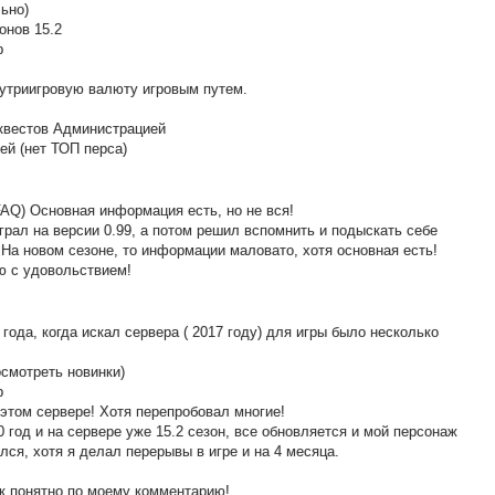
ьно)
онов 15.2
р
нутриигровую валюту игровым путем.
я квестов Администрацией
ей (нет ТОП перса)
FAQ) Основная информация есть, но не вся!
играл на версии 0.99, а потом решил вспомнить и подыскать себе
На новом сезоне, то информации маловато, хотя основная есть!
аю с удовольствием!
года, когда искал сервера ( 2017 году) для игры было несколько
осмотреть новинки)
р
этом сервере! Хотя перепробовал многие!
0 год и на сервере уже 15.2 сезон, все обновляется и мой персонаж
лся, хотя я делал перерывы в игре и на 4 месяца.
ак понятно по моему комментарию!