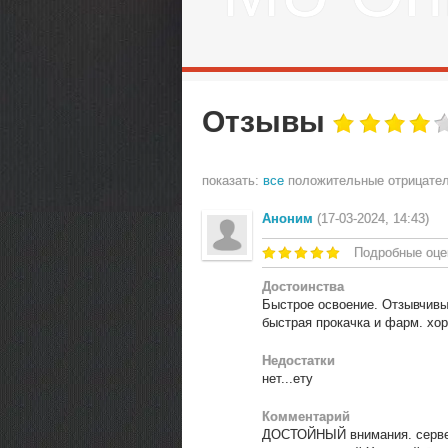
Отзывы
показать:
все
положительные
отрицате
Аноним
(17-03-2024, 14:43)
Подробные оце
Достоинства
Быстрое освоение. Отзывчив
быстрая прокачка и фарм. хо
Недостатки
нет...ету
Комментарий
ДОСТОЙНЫЙ внимания. сервер