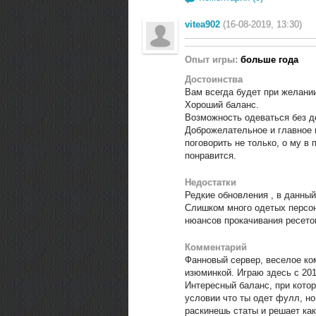
vitea902
(16-08-2019, 13:30)
Опыт игры:
больше года
Достоинства
Вам всегда будет при желании
Хороший баланс.
Возможность одеваться без до
Доброжелательное и главное 
поговорить не только, о му 
понравится.
Недостатки
Редкие обновления , в данный
Слишком много одетых персон
нюансов прокачивания ресетов
Комментарий
Фанновый сервер, веселое ко
изюминкой. Играю здесь с 201
Интересный баланс, при котор
условии что ты одет фулл, но
раскинешь статы и решает как