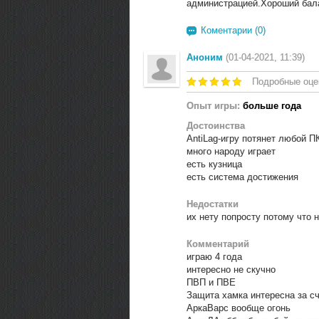
администрацией.Хороший бала
Коментарии (0)
Аноним
(01-04-2021, 11:39)
Подробные оце
Опыт игры:
больше года
Достоинства
AntiLag-игру потянет любой П
много народу играет
есть кузница
есть система достижения
Недостатки
их нету попросту потому что 
Комментарий
играю 4 года
интересно не скучно
ПВП и ПВЕ
Защита хамка интересна за сч
АркаВарс вообще огонь