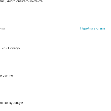
нс, много свежего контента
нки
Перейти в отзыв
К или Ноутбук
не скучно
ет конкуренции