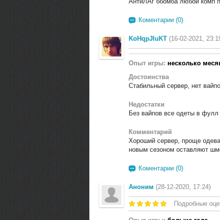
АнтиЛАг ббомба любой комп п
Коментарии (0)
KoHqpJluKT
(16-02-2021, 23:1
Опыт игры:
несколько меся
Достоинства
Стабильный сервер, нет вайпо
Недостатки
Без вайпов все одеты в фулл 
Комментарий
Хороший сервер, проще одеват
новым сезоном оставляют шмот
Коментарии (0)
Аноним
(28-12-2020, 17:24)
Подробные оце