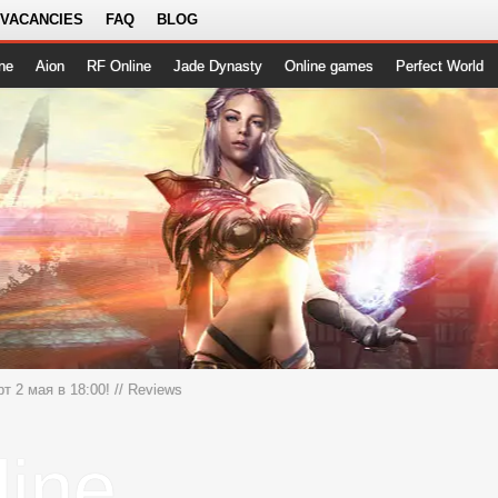
 VACANCIES
FAQ
BLOG
ne
Aion
RF Online
Jade Dynasty
Online games
Perfect World
рт 2 мая в 18:00!
// Reviews
ine