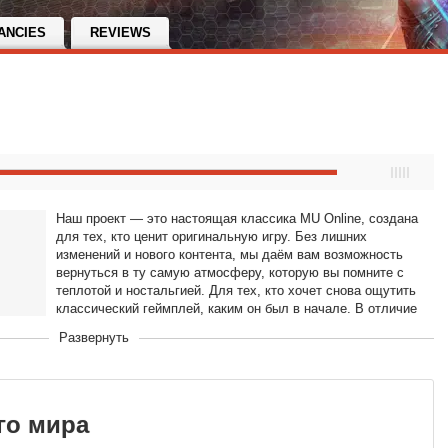
ANCIES
REVIEWS
Наш проект — это настоящая классика MU Online, создана
для тех, кто ценит оригинальную игру. Без лишних
изменений и нового контента, мы даём вам возможность
вернуться в ту самую атмосферу, которую вы помните с
теплотой и ностальгией. Для тех, кто хочет снова ощутить
классический геймплей, каким он был в начале. В отличие
от других серверов, мы сохранили дух оригинальной игры,
Развернуть
чтобы вы могли снова пережить те самые впечатления. Это
место для истинных поклонников классики, где каждый
элемент напоминает о старых добрых временах
MU Online.
го мира