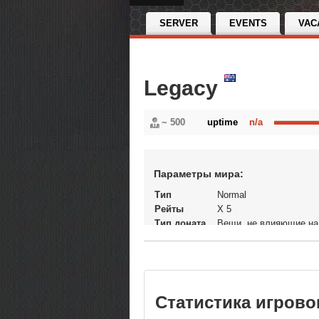
SERVER
EVENTS
VAC
Legacy
~ 500
uptime
n/a
Параметры мира:
Тип
Normal
Рейты
X 5
Тип доната
Вещи, не влияющие на
экономику
Статус
Открытый
В рейтинге с
28-01-2024, 20:20
Перенос
Да
кланов
Статистика игрово
Теги
му онлайн pv...