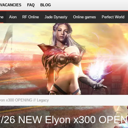
 VACANCIES
FAQ
BLOG
ne
Aion
RF Online
Jade Dynasty
Online games
Perfect World
lyon x300 OPENING
// Legacy