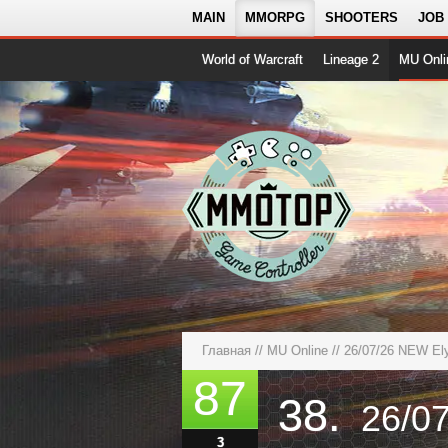
MAIN
MMORPG
SHOOTERS
JOB
World of Warcraft
Lineage 2
MU Onli
Главная
//
MU Online
//
26/07/26 NEW E
87
38.
3