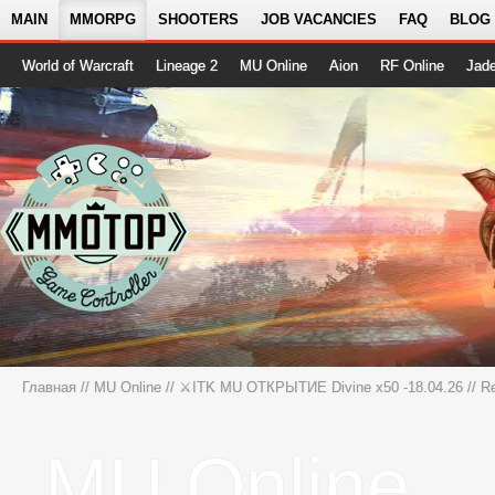
MAIN
MMORPG
SHOOTERS
JOB VACANCIES
FAQ
BLOG
World of Warcraft
Lineage 2
MU Online
Aion
RF Online
Jad
Главная
//
MU Online
//
⚔️ITK MU ОТКРЫТИЕ Divine x50 -18.04.26
// R
MU Online