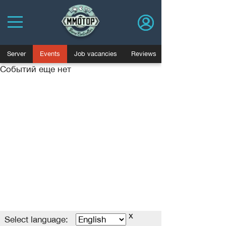
Server
Events
Job vacancies
Reviews
Событий еще нет
Политика конфиденциальности
Пользовательское соглашение
Advertising
Договор оферты
База знаний
Job vacancies
Blog
x
MMOTOP.ru © 2006-2025
Select language
Select language: