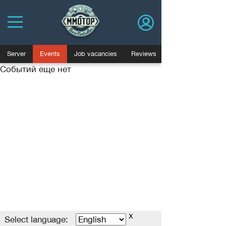
Server
Events
Job vacancies
Reviews
Событий еще нет
Политика конфиденциальности
Пользовательское соглашение
Advertising
Договор оферты
База знаний
Job vacancies
Blog
x
MMOTOP.ru © 2006-2025
Select language
Select language: