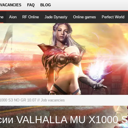
 VACANCIES
FAQ
BLOG
ne
Aion
RF Online
Jade Dynasty
Online games
Perfect World
000 S3 NO GR 10.07
// Job vacancies