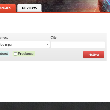
ANCIES
REVIEWS
ames:
City
:
Все игры
tract
Freelance