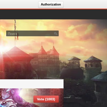
Authorization
Вакансии VALHALLA MU X1000 S3 NO GR 10.07
Vote (1003)