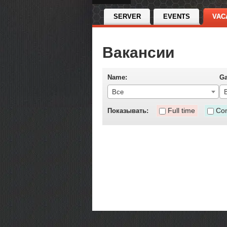
SERVER
EVENTS
VAC
Вакансии
Name:
G
Все
Full time
Con
Показывать: