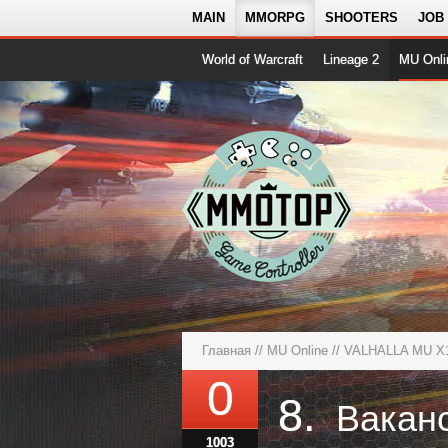
MAIN
MMORPG
SHOOTERS
JOB
World of Warcraft
Lineage 2
MU Onli
Главная
//
MU Online
//
VALHALLA MU X1
0
8.
1003