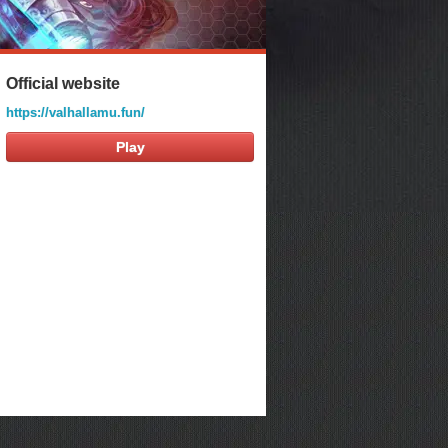
Official website
https://valhallamu.fun/
Play