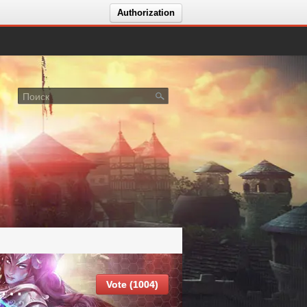
Authorization
обытия сервера VALHALLA MU X1000 S3 NO GR 10.07
Vote (1004)