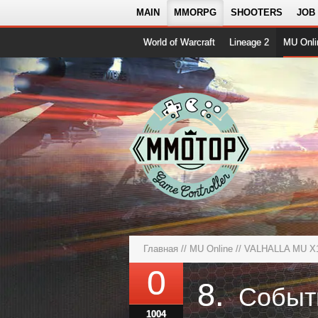
MAIN
MMORPG
SHOOTERS
JOB
World of Warcraft
Lineage 2
MU Onli
Главная
//
MU Online
//
VALHALLA MU X1
0
8.
1004