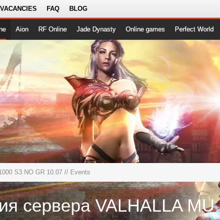
 VACANCIES
FAQ
BLOG
ne
Aion
RF Online
Jade Dynasty
Online games
Perfect World
000 S3 NO GR 10.07
// Events
С