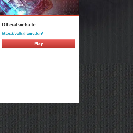
Official website
https://valhallamu.fun/
Play