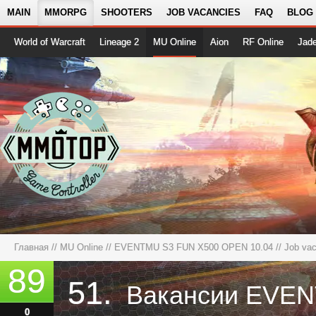
MAIN
MMORPG
SHOOTERS
JOB VACANCIES
FAQ
BLOG
World of Warcraft
Lineage 2
MU Online
Aion
RF Online
Jad
Главная
//
MU Online
//
EVENTMU S3 FUN X500 OPEN 10.04
// Job va
89
51.
0