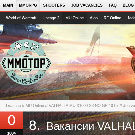
MAIN
MMORPG
SHOOTERS
JOB VACANCIES
FAQ
BLOG
World of Warcraft
Lineage 2
MU Online
Aion
RF Online
Jad
Главная
//
MU Online
//
VALHALLA MU X1000 S3 NO GR 10.07
// Job v
0
8.
1004