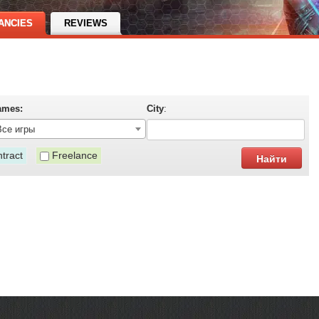
ANCIES
REVIEWS
ames:
City
:
Все игры
tract
Freelance