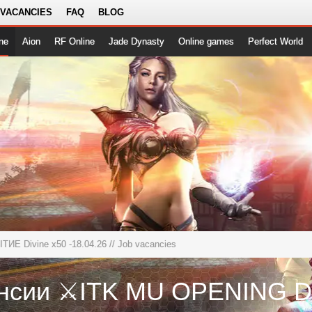
 VACANCIES
FAQ
BLOG
ne
Aion
RF Online
Jade Dynasty
Online games
Perfect World
ИЕ Divine x50 -18.04.26
// Job vacancies