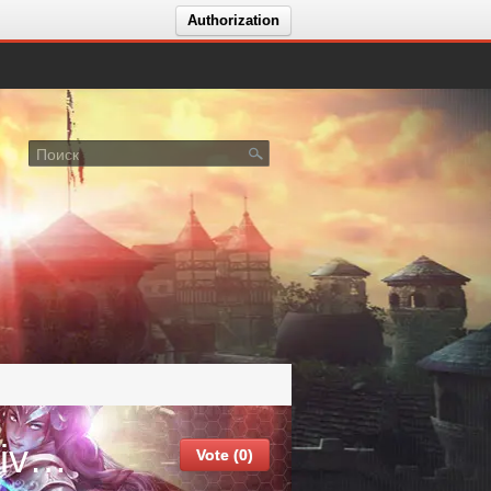
Authorization
Вакансии ⚔️ITK MU OPENING Divine x50 -18.04.26
Vote (0)