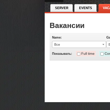
SERVER
EVENTS
VAC
Вакансии
Name:
G
Все
Full time
Con
Показывать: