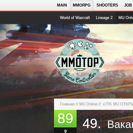
MAIN
MMORPG
SHOOTERS
JOB
World of Warcraft
Lineage 2
MU Onli
Главная
//
MU Online
//
⚔️ITK MU ОТКРЫТ
89
49.
0